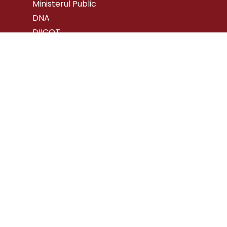
Ministerul Public
DNA
DIICOT
ONPCSB
Înalta Curte de Casație și Justiție
Meniu
Despre noi
Expertiză
Noutăți
Contact
Politica de confidențialitate
Politica de utilizare a cookie-urilor